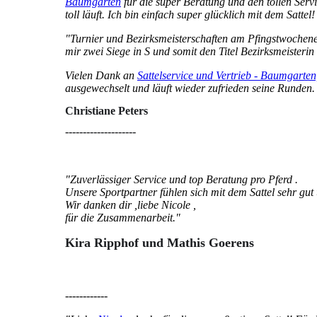
Baumgarten
für die super Beratung und den tollen Servi
toll läuft. Ich bin einfach super glücklich mit dem Satte
"Turnier und Bezirksmeisterschaften am Pfingstwochen
mir zwei Siege in S und somit den Titel Bezirksmeisterin 
Vielen Dank an
Sattelservice und Vertrieb - Baumgarten
ausgewechselt und läuft wieder zufrieden seine Runden.
Christiane Peters
--------------------
"Zuverlässiger Service und top Beratung pro Pferd .
Unsere Sportpartner fühlen sich mit dem Sattel sehr gut 
Wir danken dir ,liebe Nicole ,
für die Zusammenarbeit."
Kira Ripphof und Mathis Goeren
s
------------