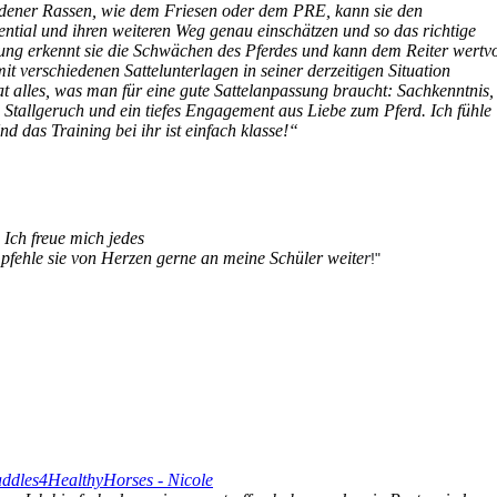
iedener Rassen, wie dem Friesen oder dem PRE, kann sie den
ential und ihren weiteren Weg genau einschätzen und so das richtige
ung erkennt sie die Schwächen des Pferdes und kann dem Reiter wertvo
t verschiedenen Sattelunterlagen in seiner derzeitigen Situation
t alles, was man für eine gute Sattelanpassung braucht: Sachkenntnis,
n Stallgeruch und ein tiefes Engagement aus Liebe zum Pferd. Ich fühle
d das Training bei ihr ist einfach klasse!“
 Ich freue mich jedes
fehle sie von Herzen gerne an meine Schüler weite
r
!"
Saddles4HealthyHorses - Nicole