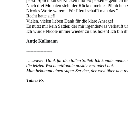
passt! Sprich kurzer Rücken und Po passen eigentlich n
Nach drei Monaten sieht der Rücken meines Pferdchen vie
Nicoles Worte waren: "Für Pferd schafft man das."
Recht hatte sie!!
Vielen, vielen lieben Dank für die klare Ansage!
Es nützt mir kein Sattler, der mir irgendetwas verkauft 
Ich würde Nicole immer wieder zu uns holen! Ich bin ihr
Antje Kullmann
------------------
".....vielen Dank für den tollen Sattel! Ich konnte meine
die letzten Wochen/Monate positiv verändert hat.
Man bekommt einen super Service, der weit über den rei
Tabea Es