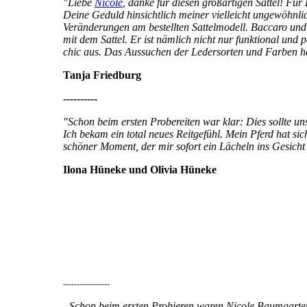
"Liebe
Nicole
, danke für diesen großartigen Sattel! Für
Deine Geduld hinsichtlich meiner vielleicht ungewöhnli
Veränderungen am bestellten Sattelmodell. Baccaro und 
mit dem Sattel. Er ist nämlich nicht nur funktional und
chic aus. Das Aussuchen der Ledersorten und Farben h
Tanja Friedburg
----------
"Schon beim ersten Probereiten war klar: Dies sollte un
Ich bekam ein total neues Reitgefühl. Mein Pferd hat s
schöner Moment, der mir sofort ein Lächeln ins Gesicht
Ilona Hüneke und Olivia Hüneke
-----------------
„Schon beim ersten Probieren waren Nicole Baumgarten