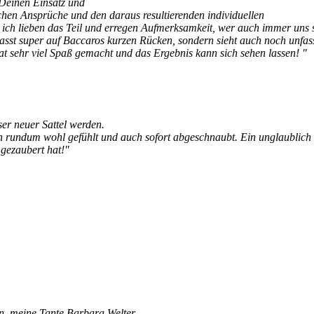
 Deinen Einsatz und
chen Ansprüche und den daraus resultierenden individuellen
ich lieben das Teil und erregen Aufmerksamkeit, wer auch immer uns s
 passt super auf Baccaros kurzen Rücken, sondern sieht auch noch unfa
at sehr
viel Spaß
gemacht und das Ergebnis kann sich sehen lassen! "
ser neuer Sattel werden.
ich rundum wohl gefühlt und auch sofort abgeschnaubt. Ein unglaublich
 gezaubert hat!"
, meine Tante Barbara Welter-