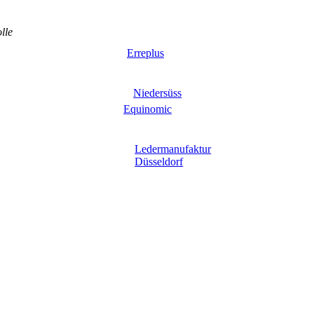
lle
Erreplus
Niedersüss
Equinomic
Ledermanufaktur
Düsseldorf