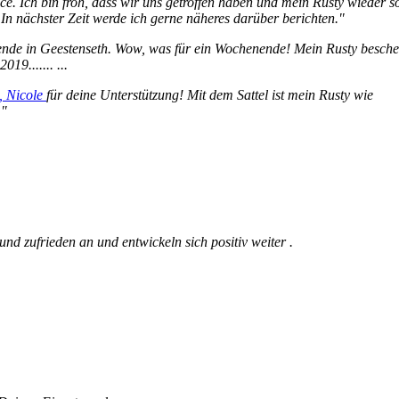
ce. Ich bin froh, dass wir uns getroffen haben und mein Rusty wieder s
l! In nächster Zeit werde ich gerne näheres darüber berichten."
ende in Geestenseth. Wow, was für ein Wochenende! Mein Rusty besche
2019.......
...
, Nicole
für deine Unterstützung! Mit dem Sattel ist mein Rusty wie
 "
und zufrieden an und entwickeln sich positiv weiter .