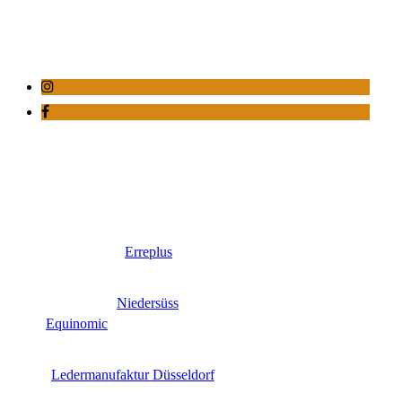
Erreplus
Niedersüss
Equinomic
Ledermanufaktur Düsseldorf